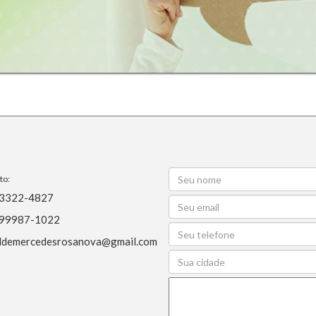
to:
 3322-4827
 99987-1022
ildemercedesrosanova@gmail.com