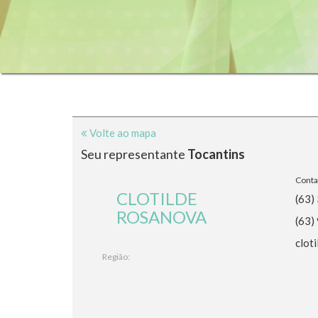
Volte ao mapa
Seu representante
Tocantins
Conta
CLOTILDE
(63)
ROSANOVA
(63)
clot
Região: