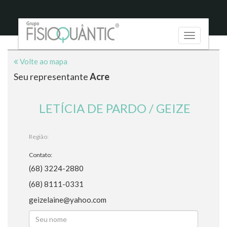
Toggle
navigation
Volte ao mapa
Seu representante
Acre
LETÍCIA DE PARDO / GEIZE
Região:
Contato:
(68) 3224-2880
(68) 8111-0331
geizelaine@yahoo.com